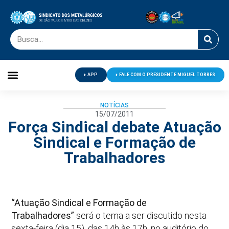
APP
FALE COM O PRESIDENTE MIGUEL TORRES
Palavra do Presidente
Jornal O Metalúrgico
Clube de Campo
Centro de Lazer
NOTÍCIAS
15/07/2011
Força Sindical debate Atuação
Sindical e Formação de
Trabalhadores
“Atuação Sindical e Formação de
Trabalhadores”
será o tema a ser discutido nesta
sexta-feira (dia 15), das 14h às 17h, no auditório do