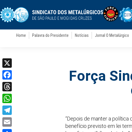
Home
Palavra do Presidente
Notícias
Jornal O Metalúrgico
Força Sin
X
Facebook
Threads
WhatsApp
“Depois de manter a política
Telegram
benefício previsto em lei ter
Email