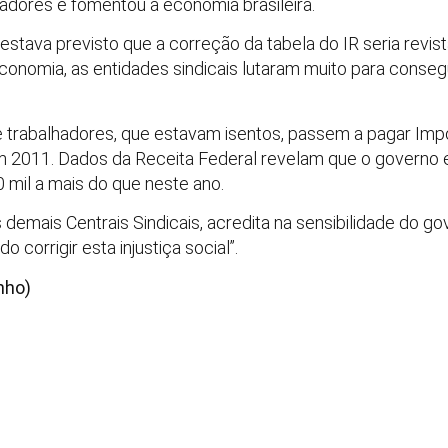
hadores e fomentou a economia brasileira.
estava previsto que a correção da tabela do IR seria revis
onomia, as entidades sindicais lutaram muito para consegu
de trabalhadores, que estavam isentos, passem a pagar Im
 2011. Dados da Receita Federal revelam que o governo 
 mil a mais do que neste ano.
s demais Centrais Sindicais, acredita na sensibilidade do g
 corrigir esta injustiça social”.
nho)