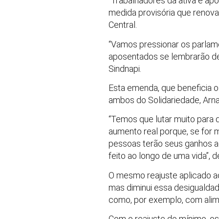
“Trabalhadores da ativa e apo
medida provisória que renova, 
Central.
“Vamos pressionar os parlame
aposentados se lembrarão de 
Sindnapi.
Esta emenda, que beneficia o
ambos do Solidariedade, Arn
“Temos que lutar muito para
aumento real porque, se for m
pessoas terão seus ganhos ac
feito ao longo de uma vida”, 
O mesmo reajuste aplicado a
mas diminui essa desigualdad
como, por exemplo, com alim
Com o reajuste do mínimo, o