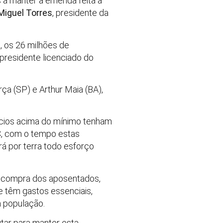
s a manter a emenda feita à
Miguel Torres
, presidente da
, os 26 milhões de
presidente licenciado do
ça (SP) e Arthur Maia (BA),
ícios acima do mínimo tenham
PC, com o tempo estas
á por terra todo esforço
e compra dos aposentados,
e têm gastos essenciais,
 população.
tar para manter esta