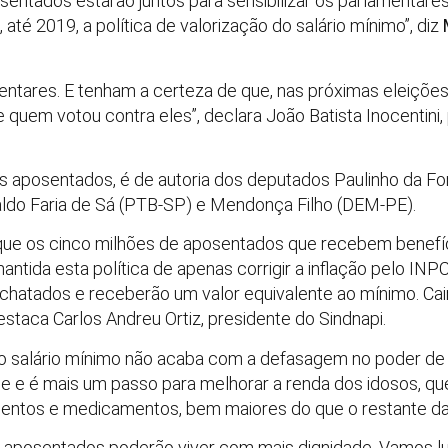
sentados estarão juntos para sensibilizar os parlamentare
até 2019, a política de valorização do salário mínimo”, diz
ntares. E tenham a certeza de que, nas próximas eleições
quem votou contra eles”, declara João Batista Inocentini, 
s aposentados, é de autoria dos deputados Paulinho da For
aldo Faria de Sá (PTB-SP) e Mendonça Filho (DEM-PE).
 que os cinco milhões de aposentados que recebem benef
antida esta política de apenas corrigir a inflação pelo IN
hatados e receberão um valor equivalente ao mínimo. Cair
destaca Carlos Andreu Ortiz, presidente do Sindnapi.
o salário mínimo não acaba com a defasagem no poder d
e e é mais um passo para melhorar a renda dos idosos, qu
entos e medicamentos, bem maiores do que o restante da
s aposentados poderão viver com mais dignidade. Vamos lu