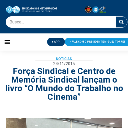
APP
FALE COM O PRESIDENTE MIGUEL TORRES
Palavra do Presidente
Jornal O Metalúrgico
Clube de Campo
Centro de Lazer
NOTÍCIAS
24/11/2015
Força Sindical e Centro de
Memória Sindical lançam o
livro “O Mundo do Trabalho no
Cinema”