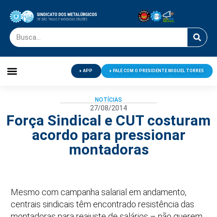
APP
FALE COM O PRESIDENTE MIGUEL TORRES
Palavra do Presidente
Jornal O Metalúrgico
Clube de Campo
Centro de Lazer
NOTÍCIAS
27/08/2014
Força Sindical e CUT costuram
acordo para pressionar
montadoras
Mesmo com campanha salarial em andamento,
centrais sindicais têm encontrado resistência das
montadoras para reajuste de salários – não querem