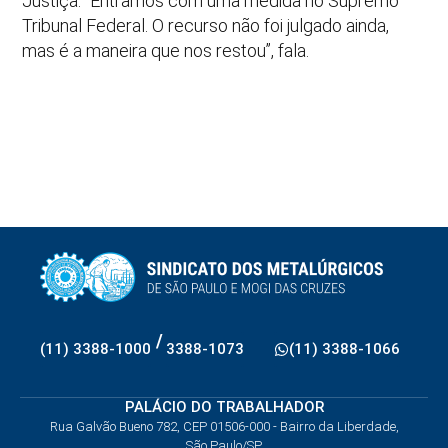
Justiça. “Entramos com uma medida no Supremo
Tribunal Federal. O recurso não foi julgado ainda,
mas é a maneira que nos restou’’, fala.
/
(11) 3388-1000
3388-1073
(11) 3388-1066
PALÁCIO DO TRABALHADOR
Rua Galvão Bueno 782, CEP 01506-000 - Bairro da Liberdade,
São Paulo/SP