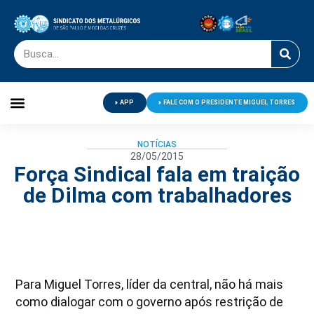
APP
FALE COM O PRESIDENTE MIGUEL TORRES
Palavra do Presidente
Jornal O Metalúrgico
Clube de Campo
Centro de Lazer
NOTÍCIAS
28/05/2015
Força Sindical fala em traição
de Dilma com trabalhadores
Para Miguel Torres, líder da central, não há mais
como dialogar com o governo após restrição de