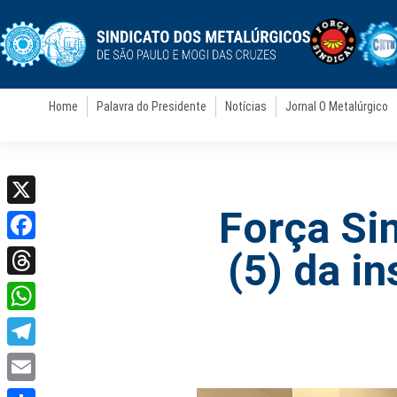
Home
Palavra do Presidente
Notícias
Jornal O Metalúrgico
Força Si
X
Facebook
(5) da i
Threads
WhatsApp
Telegram
Email