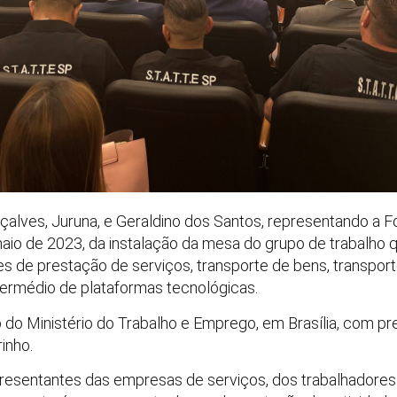
alves, Juruna, e Geraldino dos Santos, representando a Fo
io de 2023, da instalação da mesa do grupo de trabalho q
s de prestação de serviços, transporte de bens, transpor
termédio de plataformas tecnológicas.
o do Ministério do Trabalho e Emprego, em Brasília, com pr
inho.
representantes das empresas de serviços, dos trabalhadores