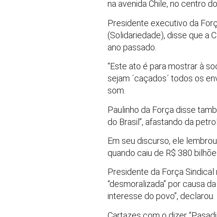
na avenida Chile, no centro d
Presidente executivo da Força
(Solidariedade), disse que a C
ano passado.
“Este ato é para mostrar à s
sejam ´caçados´ todos os env
som.
Paulinho da Força disse tamb
do Brasil”, afastando da petr
Em seu discurso, ele lembro
quando caiu de R$ 380 bilhõe
Presidente da Força Sindical 
“desmoralizada” por causa da 
interesse do povo”, declarou.
Cartazes com o dizer “Pasadi