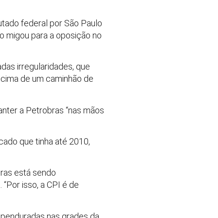
putado federal por São Paulo
nho migou para a oposição no
das irregularidades, que
em cima de um caminhão de
manter a Petrobras “nas mãos
ado que tinha até 2010,
bras está sendo
 “Por isso, a CPI é de
m penduradas nas grades da