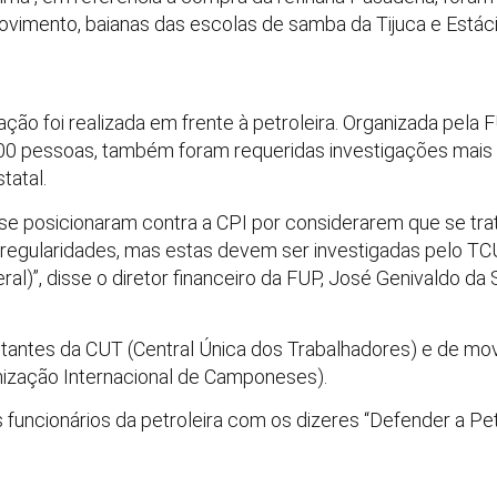
ovimento, baianas das escolas de samba da Tijuca e Estác
ção foi realizada em frente à petroleira. Organizada pela
200 pessoas, também foram requeridas investigações mais 
tatal.
se posicionaram contra a CPI por considerarem que se trat
rregularidades, mas estas devem ser investigadas pelo TCU
ral)”, disse o diretor financeiro da FUP, José Genivaldo da 
antes da CUT (Central Única dos Trabalhadores) e de mov
ização Internacional de Camponeses).
s funcionários da petroleira com os dizeres “Defender a Pet