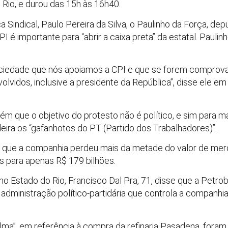
o Rio, e durou das 15h às 16h40.
 Sindical, Paulo Pereira da Silva, o Paulinho da Força, de
PI é importante para “abrir a caixa preta” da estatal. Pauli
ociedade que nós apoiamos a CPI e que se forem comprova
olvidos, inclusive a presidente da República”, disse ele 
ém que o objetivo do protesto não é político, e sim para 
oleira os “gafanhotos do PT (Partido dos Trabalhadores)”.
u que a companhia perdeu mais da metade do valor de merc
s para apenas R$ 179 bilhões.
no Estado do Rio, Francisco Dal Pra, 71, disse que a Petro
administração político-partidária que controla a companhia.
lma”, em referência à compra da refinaria Pasadena, fora