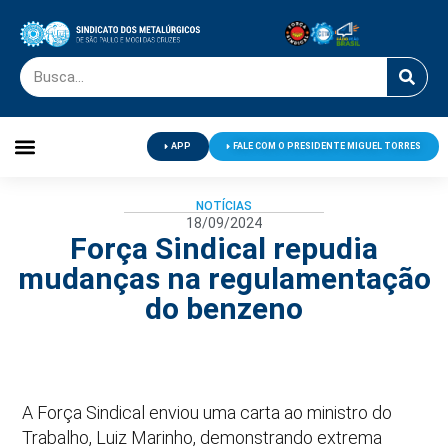
APP
FALE COM O PRESIDENTE MIGUEL TORRES
Palavra do Presidente
Jornal O Metalúrgico
Clube de Campo
Centro de Lazer
NOTÍCIAS
18/09/2024
Força Sindical repudia
mudanças na regulamentação
do benzeno
A Força Sindical enviou uma carta ao ministro do
Trabalho, Luiz Marinho, demonstrando extrema