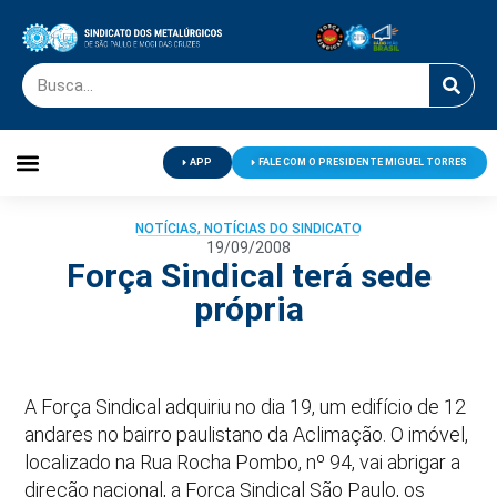
APP
FALE COM O PRESIDENTE MIGUEL TORRES
Palavra do Presidente
Jornal O Metalúrgico
Clube de Campo
Centro de Lazer
NOTÍCIAS
,
NOTÍCIAS DO SINDICATO
19/09/2008
Força Sindical terá sede
própria
A Força Sindical adquiriu no dia 19, um edifício de 12
andares no bairro paulistano da Aclimação. O imóvel,
localizado na Rua Rocha Pombo, nº 94, vai abrigar a
direção nacional, a Força Sindical São Paulo, os