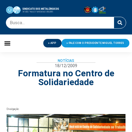
APP
FALE COM O PRESIDENTE MIGUEL TORRES
Palavra do Presidente
Jornal O Metalúrgico
Clube de Campo
Centro de Lazer
NOTÍCIAS
18/12/2009
Formatura no Centro de
Solidariedade
Divulgação