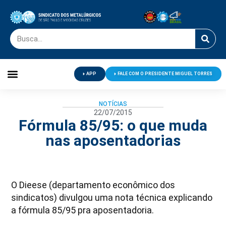
APP
FALE COM O PRESIDENTE MIGUEL TORRES
Palavra do Presidente
Jornal O Metalúrgico
Clube de Campo
Centro de Lazer
NOTÍCIAS
22/07/2015
Fórmula 85/95: o que muda
nas aposentadorias
O Dieese (departamento econômico dos
sindicatos) divulgou uma nota técnica explicando
a fórmula 85/95 pra aposentadoria.