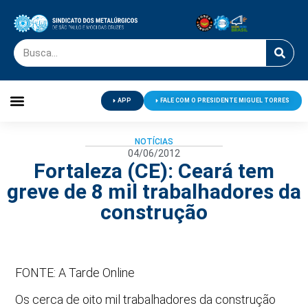
APP
FALE COM O PRESIDENTE MIGUEL TORRES
Palavra do Presidente
Jornal O Metalúrgico
Clube de Campo
Centro de Lazer
NOTÍCIAS
04/06/2012
Fortaleza (CE): Ceará tem
greve de 8 mil trabalhadores da
construção
FONTE: A Tarde Online
Os cerca de oito mil trabalhadores da construção