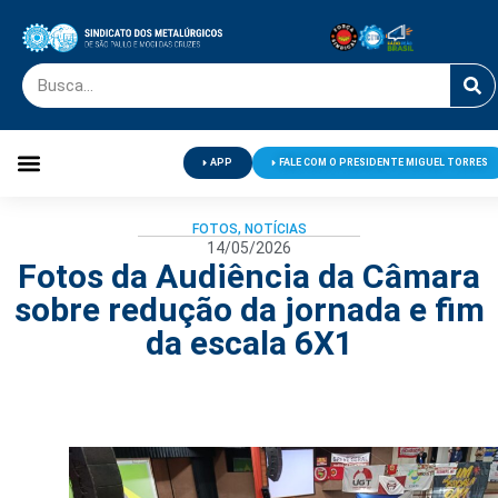
APP
FALE COM O PRESIDENTE MIGUEL TORRES
Palavra do Presidente
Jornal O Metalúrgico
Clube de Campo
Centro de Lazer
FOTOS
,
NOTÍCIAS
14/05/2026
Fotos da Audiência da Câmara
sobre redução da jornada e fim
da escala 6X1