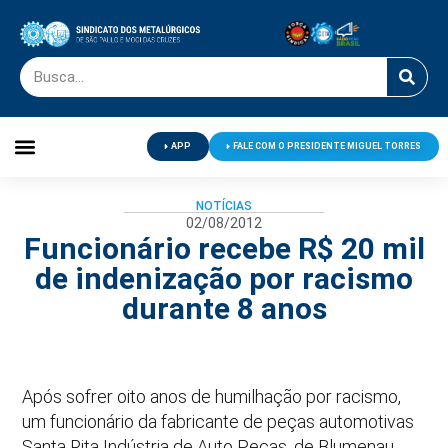
APP
FALE COM O PRESIDENTE MIGUEL TORRES
Palavra do Presidente
Jornal O Metalúrgico
Clube de Campo
Centro de Lazer
NOTÍCIAS
02/08/2012
Funcionário recebe R$ 20 mil
de indenização por racismo
durante 8 anos
Após sofrer oito anos de humilhação por racismo,
um funcionário da fabricante de peças automotivas
Santa Rita Indústria de Auto Peças, de Blumenau