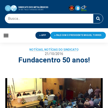
APP
FALE COM O PRESIDENTE MIGUEL TORRES
Palavra do Presidente
Jornal O Metalúrgico
Clube de Campo
Centro de Lazer
NOTÍCIAS
,
NOTÍCIAS DO SINDICATO
21/10/2016
Fundacentro 50 anos!