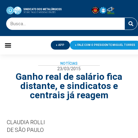
APP
FALE COM O PRESIDENTE MIGUEL TORRES
Palavra do Presidente
Jornal O Metalúrgico
Clube de Campo
Centro de Lazer
NOTÍCIAS
23/03/2015
Ganho real de salário fica
distante, e sindicatos e
centrais já reagem
CLAUDIA ROLLI
DE SÃO PAULO