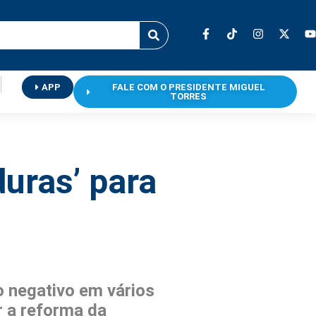
APP
FALE COM O PRESIDENTE MIGUEL
TORRES
uras’ para
 negativo em vários
r a reforma da