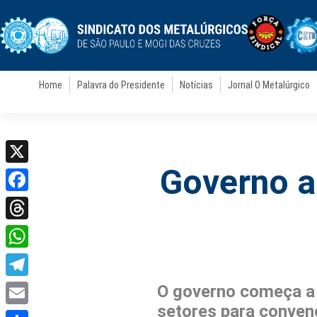
Home
Palavra do Presidente
Notícias
Jornal O Metalúrgico
Governo a
X
Facebook
Threads
WhatsApp
Telegram
O governo começa a 
setores para conven
Email