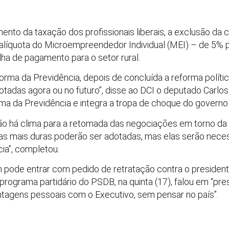
nto da taxação dos profissionais liberais, a exclusão da c
alíquota do Microempreendedor Individual (MEI) – de 5% p
lha de pagamento para o setor rural.
forma da Previdência, depois de concluída a reforma políti
otadas agora ou no futuro”, disse ao DCI o deputado Carl
ma da Previdência e integra a tropa de choque do governo
ão há clima para a retomada das negociações em torno da 
s mais duras poderão ser adotadas, mas elas serão necess
cia”, completou.
 pode entrar com pedido de retratação contra o president
 programa partidário do PSDB, na quinta (17), falou em “pr
ntagens pessoais com o Executivo, sem pensar no país”.