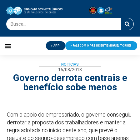
APP
FALE COM O PRESIDENTE MIGUEL TORRES
Palavra do Presidente
Jornal O Metalúrgico
Clube de Campo
Centro de Lazer
NOTÍCIAS
16/08/2013
Governo derrota centrais e
benefício sobe menos
Com o apoio do empresariado, o governo conseguiu
derrotar a proposta dos trabalhadores e manter a
regra adotada no início deste ano, que prevê o
reajuste do seguro-desemprego com base apenas