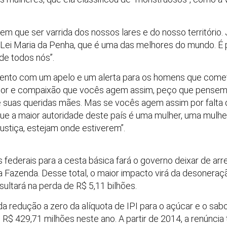
, tem que ser varrida dos nossos lares e do nosso território
Lei Maria da Penha, que é uma das melhores do mundo. É 
de todos nós”.
ento com um apelo e um alerta para os homens que comet
emor e compaixão que vocês agem assim, peço que pensem n
suas queridas mães. Mas se vocês agem assim por falta de
ue a maior autoridade deste país é uma mulher, uma mulh
justiça, estejam onde estiverem”.
 federais para a cesta básica fará o governo deixar de ar
a Fazenda. Desse total, o maior impacto virá da desoneraç
sultará na perda de R$ 5,11 bilhões.
a redução a zero da alíquota de IPI para o açúcar e o sabo
$ 429,71 milhões neste ano. A partir de 2014, a renúncia 