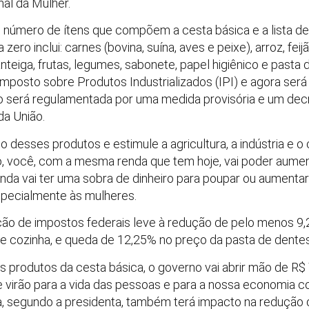
nal da Mulher.
número de ítens que compõem a cesta básica e a lista de
ero inclui: carnes (bovina, suína, aves e peixe), arroz, feijão
manteiga, frutas, legumes, sabonete, papel higiênico e pasta
Imposto sobre Produtos Industrializados (IPI) e agora será
o será regulamentada por uma medida provisória e um dec
da União.
o desses produtos e estimule a agricultura, a indústria e 
 você, com a mesma renda que tem hoje, vai poder aume
inda vai ter uma sobra de dinheiro para poupar ou aumenta
especialmente às mulheres.
ção de impostos federais leve à redução de pelo menos 9,
de cozinha, e queda de 12,25% no preço da pasta de dente
s produtos da cesta básica, o governo vai abrir mão de R$
e virão para a vida das pessoas e para a nossa economia
a, segundo a presidenta, também terá impacto na redução