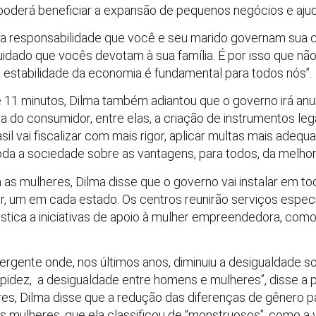
 poderá beneficiar a expansão de pequenos negócios e ajud
a responsabilidade que você e seu marido governam sua
idado que vocês devotam à sua família. É por isso que 
 a estabilidade da economia é fundamental para todos nós”.
11 minutos, Dilma também adiantou que o governo irá anun
do consumidor, entre elas, a criação de instrumentos leg
il vai fiscalizar com mais rigor, aplicar multas mais adequa
da a sociedade sobre as vantagens, para todos, da melhor
a as mulheres, Dilma disse que o governo vai instalar em to
r, um em cada estado. Os centros reunirão serviços espec
tica a iniciativas de apoio à mulher empreendedora, como 
ergente onde, nos últimos anos, diminuiu a desigualdade so
apidez, a desigualdade entre homens e mulheres”, disse a p
es, Dilma disse que a redução das diferenças de gênero pa
 mulheres, que ela classificou de “monstruosos”, como a 