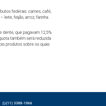
butos federais: carnes, café,
eite, feijão, arroz, farinha
 de dente, que pagavam 12,5%
líquota também será reduzida
ois produtos sobre os quais
(11) 3388-1066