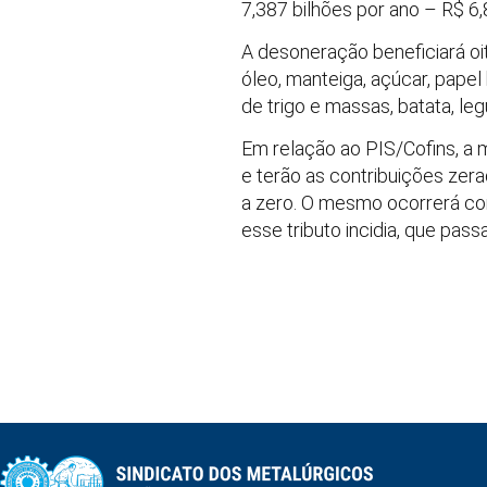
7,387 bilhões por ano – R$ 6,
A desoneração beneficiará oit
óleo, manteiga, açúcar, papel 
de trigo e massas, batata, l
Em relação ao PIS/Cofins, a 
e terão as contribuições zer
a zero. O mesmo ocorrerá com
esse tributo incidia, que pas