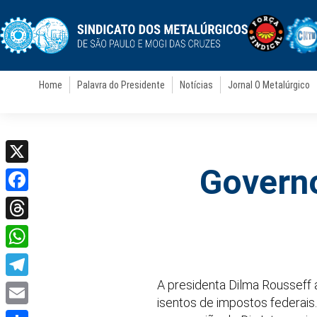
Home
Palavra do Presidente
Notícias
Jornal O Metalúrgico
Governo
X
Facebook
Threads
WhatsApp
A presidenta Dilma Rousseff 
Telegram
isentos de impostos federais
Email