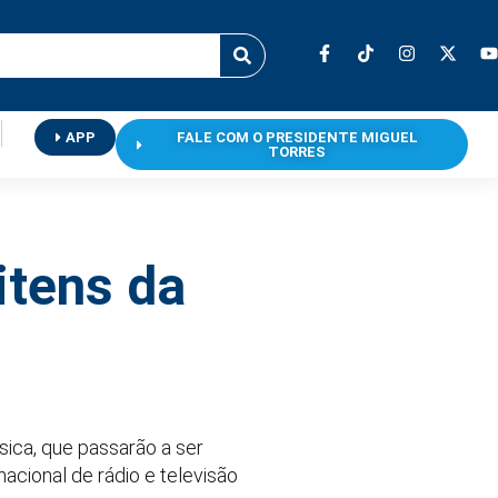
APP
FALE COM O PRESIDENTE MIGUEL
TORRES
itens da
ica, que passarão a ser
acional de rádio e televisão