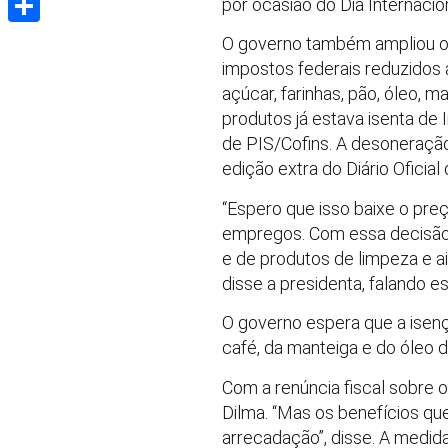
por ocasião do Dia Internacio
Share
O governo também ampliou o 
impostos federais reduzidos a z
açúcar, farinhas, pão, óleo, 
produtos já estava isenta de 
de PIS/Cofins. A desoneraçã
edição extra do Diário Oficial 
“Espero que isso baixe o preç
empregos. Com essa decisão,
e de produtos de limpeza e a
disse a presidenta, falando 
O governo espera que a isen
café, da manteiga e do óleo 
Com a renúncia fiscal sobre o
Dilma. “Mas os benefícios qu
arrecadação”, disse. A medid