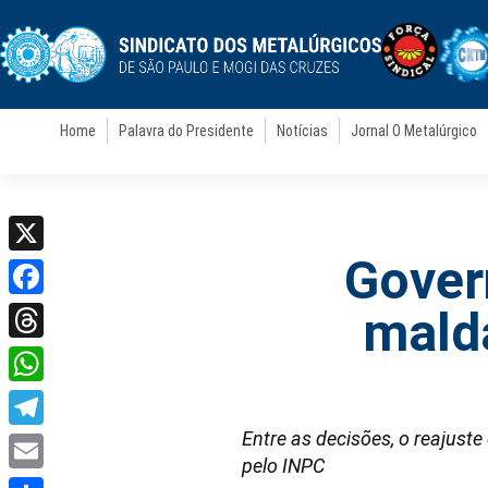
Home
Palavra do Presidente
Notícias
Jornal O Metalúrgico
Gover
X
Facebook
mald
Threads
WhatsApp
Entre as decisões, o reajust
Telegram
pelo INPC
Email