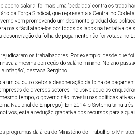
 abono salarial foi mais uma ‘pedalada’ contra os trabalha
etário da Força Sindical, que representa a Central no Code
overno vem promovendo um desmonte gradual das polític
a mais fácil atacá-los por todos os lados na tentativa de s
a desoneração da folha de pagamento não foi votada no Leg
rejudicaram os trabalhadores. Por exemplo: desde que foi c
va a mesma correção do salário mínimo. No ano passado
a inflação”, destaca Serginho.
 a um ou outro setor a desoneração da folha de pagament
 empresas de diversos setores, inclusive aquelas enquadrad
o mesmo tempo, o governo não investiu nas políticas ativa
tema Nacional de Emprego). Em 2014, o Sistema tinha três
otivos, está a redução gradativa dos recursos para a quali
programas da área do Ministério do Trabalho, o Ministéri