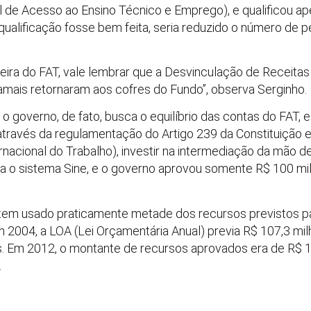
 de Acesso ao Ensino Técnico e Emprego), e qualificou 
ualificação fosse bem feita, seria reduzido o número de pe
ceira do FAT, vale lembrar que a Desvinculação de Receitas
jamais retornaram aos cofres do Fundo”, observa Serginho.
e o governo, de fato, busca o equilíbrio das contas do FAT,
através da regulamentação do Artigo 239 da Constituição 
rnacional do Trabalho), investir na intermediação da mão 
a o sistema Sine, e o governo aprovou somente R$ 100 milh
 tem usado praticamente metade dos recursos previstos pa
m 2004, a LOA (Lei Orçamentária Anual) previa R$ 107,3 mi
s. Em 2012, o montante de recursos aprovados era de R$ 
.