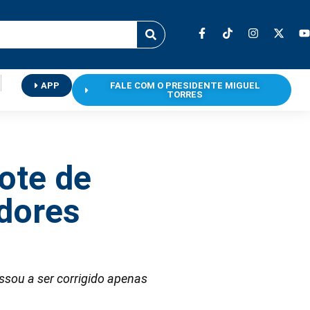
APP
FALE COM O PRESIDENTE MIGUEL
TORRES
ote de
dores
ssou a ser corrigido apenas