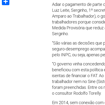
Adiar o pagamento de parte do
Share
Luiz Leite, Serginho, 1º secr
Amparo ao Trabalhador), o g
trabalhadores porque consider
Medida Provisória que reduz 
Serginho.
“São várias as decisões que p
seguro-desemprego acompanha
pelo INPC, ou seja, apenas pel
“O governo vinha concedendo
beneficiou com esta política
isentas de financiar o FAT. A
trabalhador nem no Sine (Sis
foram preenchidas. Entre os m
o consultor Rodolfo Torelly.
Em 2014, sem conexão com os 