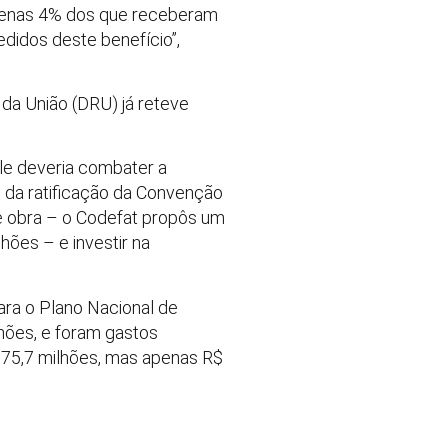
apenas 4% dos que receberam
didos deste benefício”,
 da União (DRU) já reteve
 ele deveria combater a
e da ratificação da Convenção
de obra – o Codefat propôs um
ões – e investir na
ra o Plano Nacional de
lhões, e foram gastos
175,7 milhões, mas apenas R$