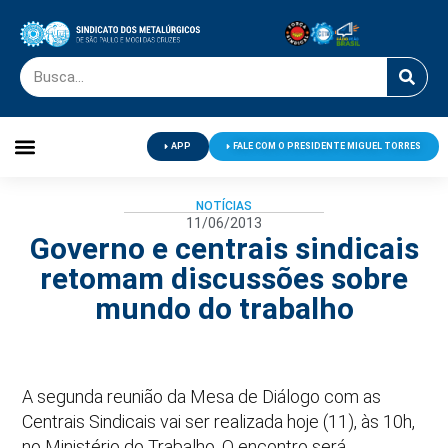
APP
FALE COM O PRESIDENTE MIGUEL TORRES
Palavra do Presidente
Jornal O Metalúrgico
Clube de Campo
Centro de Lazer
NOTÍCIAS
11/06/2013
Governo e centrais sindicais
retomam discussões sobre
mundo do trabalho
A segunda reunião da Mesa de Diálogo com as
Centrais Sindicais vai ser realizada hoje (11), às 10h,
no Ministério do Trabalho. O encontro será