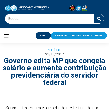
APP
FALE COM O PRESIDENTE MIGUEL TORRES
Palavra do Presidente
Jornal O Metalúrgico
Clube de Campo
Centro de Lazer
NOTÍCIAS
31/10/2017
Governo edita MP que congela
salário e aumenta contribuição
previdenciária do servidor
federal
Servidor federal mais arrochado neste final de ano.