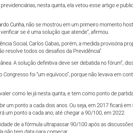
previdenciárias, nesta quinta, ela vetou esse artigo e publi
ardo Cunha
, não se mostrou em um primeiro momento hostil
verificar se é uma solução que atende”, afirmou.
ência Social, Carlos Gabas, porém, a medida provisória pr
 resolve todos os desafios da Previdência”.
a. A solução definitiva deve ser debatida no fórum”, diss
do Congresso foi “um equívoco”, porque não levava em con
valer como lei já nesta quinta, e tem como ponto de parti
ubir um ponto a cada dois anos. Ou seja, em 2017 ficará e
birá um ponto a cada ano, até chegar a 90/100, em 2022.
ilidade de a fórmula ultrapassar 90/100 após as discussõe
da não tem data para começar.