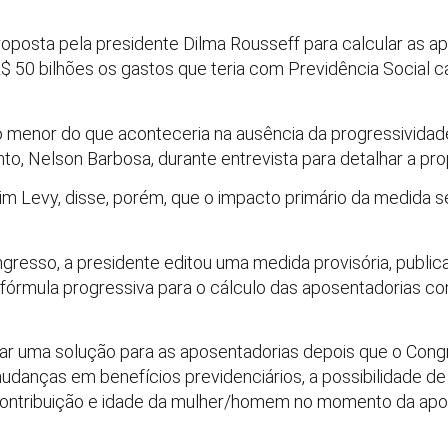
oposta pela presidente Dilma Rousseff para calcular as a
R$ 50 bilhões os gastos que teria com Previdência Social 
o menor do que aconteceria na ausência da progressividade”,
nto, Nelson Barbosa, durante entrevista para detalhar a pr
im Levy, disse, porém, que o impacto primário da medida se
resso, a presidente editou uma medida provisória, publicad
a fórmula progressiva para o cálculo das aposentadorias co
riar uma solução para as aposentadorias depois que o Cong
mudanças em benefícios previdenciários, a possibilidade de
ontribuição e idade da mulher/homem no momento da apos