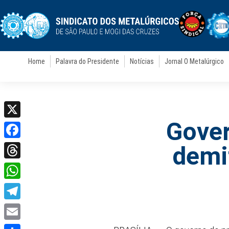
Home
Palavra do Presidente
Notícias
Jornal O Metalúrgico
Gover
X
Facebook
demi
Threads
WhatsApp
Telegram
Email