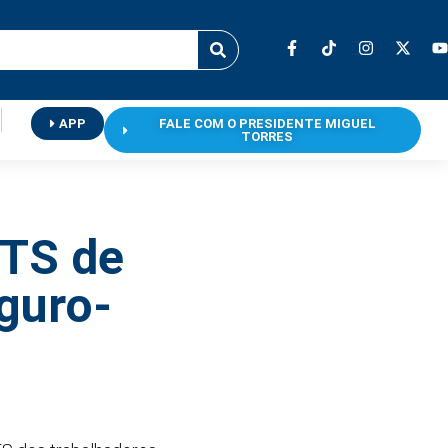
APP
FALE COM O PRESIDENTE MIGUEL
TORRES
GTS de
guro-