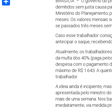
BRASÍLIA – O governo do pr
demitidos sem justa causa 
Share
Ministério do Planejamento, 
meses. Os valores mensais ser
se passados três meses sem 
Caso esse trabalhador cons
antecipar o saque, recebendo
Atualmente, os trabalhadores
da multa dos 40% (paga pelos 
despesa com o pagamento do 
máximo de R$ 1.643. A quanti
trabalhador.
A ideia ainda é incipiente, m
apresentada pelo ministro do
mais de uma semana. Nos bast
imediatamente, via medida pro