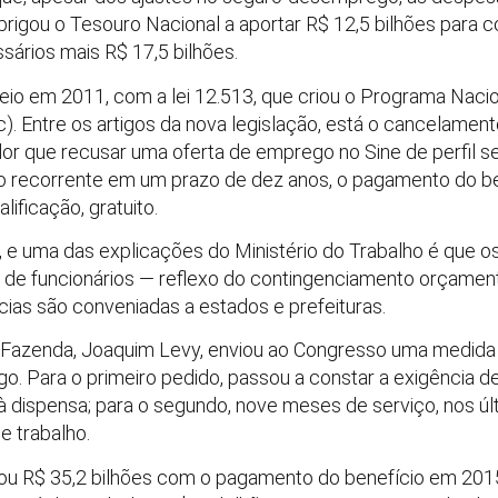
brigou o Tesouro Nacional a aportar R$ 12,5 bilhões para 
sários mais R$ 17,5 bilhões.
veio em 2011, com a lei 12.513, que criou o Programa Naci
. Entre os artigos da nova legislação, está o cancelament
r que recusar uma oferta de emprego no Sine de perfil s
 recorrente em um prazo de dez anos, o pagamento do ben
ificação, gratuito.
, e uma das explicações do Ministério do Trabalho é que 
 de funcionários — reflexo do contingenciamento orçamentá
cias são conveniadas a estados e prefeituras.
 Fazenda, Joaquim Levy, enviou ao Congresso uma medida p
 Para o primeiro pedido, passou a constar a exigência d
 dispensa; para o segundo, nove meses de serviço, nos últ
e trabalho.
tou R$ 35,2 bilhões com o pagamento do benefício em 2015