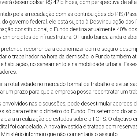
verá desembolsar R$ 42 bilhões, com perspectiva de alta
antido pela arrecadação com as contribuições do PIS/Pase
do governo federal, ele está sujeito à Desvinculação das 
nação constitucional, o Fundo destina anualmente 40% dos
em projetos de infraestrutura. O Fundo banca ainda o abon
o pretende recorrer para economizar com o seguro-desem
udar o trabalhador na hora da demissão, o Fundo também 
s de habitação, no saneamento e na mobilidade urbana. Ess
hadores.
bir a rotatividade no mercado formal de trabalho e evitar 
ar um prazo para que a empresa possa recontratar um trab
 envolvidos nas discussões, pode desestimular acordos 
s só para retirar o dinheiro do Fundo. Em setembro do an
 para a realização de estudos sobre o FGTS. O objetivo er
edital foi cancelado. A nova investida é tratada com reserva
 Ministério informou que não comentaria o assunto.