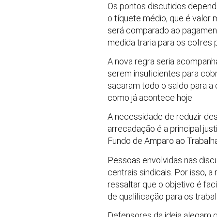
Os pontos discutidos depende
o tíquete médio, que é valor
será comparado ao pagament
medida traria para os cofres 
A nova regra seria acompanh
serem insuficientes para cob
sacaram todo o saldo para a 
como já acontece hoje.
A necessidade de reduzir des
arrecadação é a principal ju
Fundo de Amparo ao Trabalhad
Pessoas envolvidas nas discu
centrais sindicais. Por isso, 
ressaltar que o objetivo é f
de qualificação para os traba
Defensores da ideia alegam 