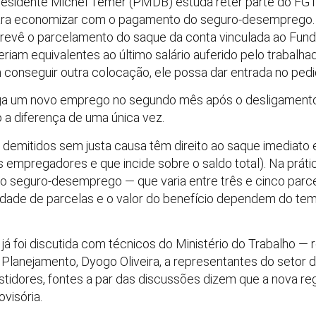
esidente Michel Temer (PMDB) estuda reter parte do FGT
para economizar com o pagamento do seguro-desemprego.
prevê o parcelamento do saque da conta vinculada ao Fun
iam equivalentes ao último salário auferido pelo trabalhad
conseguir outra colocação, ele possa dar entrada no pe
iga um novo emprego no segundo mês após o desligamento
 a diferença de uma única vez.
 demitidos sem justa causa têm direito ao saque imediato 
empregadores e que incide sobre o saldo total). Na prátic
seguro-desemprego — que varia entre três e cinco parce
dade de parcelas e o valor do benefício dependem do temp
as já foi discutida com técnicos do Ministério do Trabalho 
 Planejamento, Dyogo Oliveira, a representantes do setor d
idores, fontes a par das discussões dizem que a nova reg
visória.