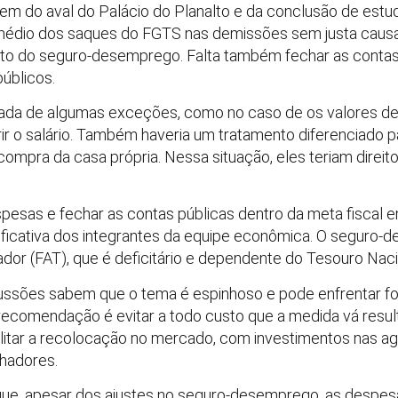
m do aval do Palácio do Planalto e da conclusão de estudo
 médio dos saques do FGTS nas demissões sem justa causa, 
o do seguro-desemprego. Falta também fechar as contas
públicos.
ada de algumas exceções, como no caso de os valores d
rir o salário. Também haveria um tratamento diferenciado 
compra da casa própria. Nessa situação, eles teriam direit
pesas e fechar as contas públicas dentro da meta fiscal 
stificativa dos integrantes da equipe econômica. O seguro
or (FAT), que é deficitário e dependente do Tesouro Naci
ssões sabem que o tema é espinhoso e pode enfrentar for
a recomendação é evitar a todo custo que a medida vá result
acilitar a recolocação no mercado, com investimentos nas a
lhadores.
que, apesar dos ajustes no seguro-desemprego, as despes