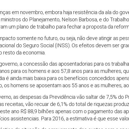
nças em novembro, embora haja resistência da ala do gov
 ministros do Planejamento, Nelson Barbosa, e do Trabalho
am um plano de trabalho para fechar a proposta da reform
pacto somente no futuro, ou seja, não deve atingir as pes
Nacional do Seguro Social (INSS). Os efeitos devem ser gr
 o resto da economia.
verno, a concessão das aposentadorias para os trabalhado
anos para os homens e aos 57,8 anos para as mulheres, q
dia é ainda mais baixa para os benefícios concedidos ap
rio, os homens se aposentam aos 55 anos e as mulheres, ao
verno, as despesas da Previdência vão saltar de 7,5% do P
 receitas, vão recuar de 6,1% do total de riquezas produz
ste ano R$ 88,9 bilhões apenas com o pagamento das apos
cios assistenciais. Para 2016, a estimativa é que esse valo