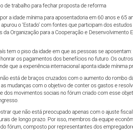
no de trabalho para fechar proposta de reforma
opor a idade mínima para aposentadoria em 60 anos e 65 a
apurou o ‘Estado’ com fontes que participam dos estudos 
es da Organização para a Cooperação e Desenvolvimento
aís tem o piso da idade em que as pessoas se aposentam: 
 honrar os pagamentos dos benefícios no futuro. Os outr
nde que a experiência internacional aponta idade mínima p
ão está de braços cruzados com o aumento do rombo das
as mudanças com o objetivo de conter os gastos e resolv
s e dos movimentos sociais no fórum criado com esse objet
ngresso.
strar que não está preocupado apenas com o ajuste fisca
ais de longo prazo. Por isso, membros da equipe econô
 do fórum, composto por representantes dos empregadore