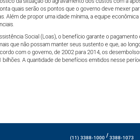
óstico da situação do agravamento dos custos com a apos
ponta quais serão os pontos que o governo deve mexer pa
. Além de propor uma idade mínima, a equipe econômica d
ciais.
Assistência Social (Loas), o benefício garante o pagamento
ais que não possam manter seus sustento e que, ao longo
 acordo com o governo, de 2002 para 2014, os desembolso
1 bilhões. A quantidade de benefícios emitidos nesse perío
/
(11) 3388-1000
3388-1073