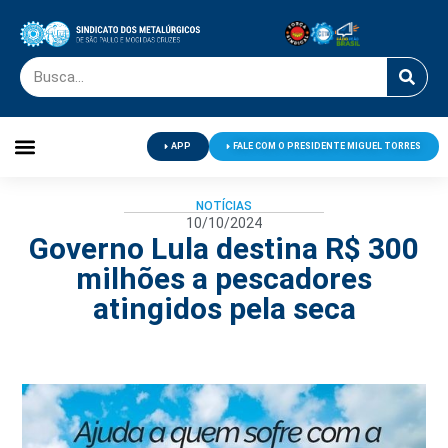
APP
FALE COM O PRESIDENTE MIGUEL TORRES
Palavra do Presidente
Jornal O Metalúrgico
Clube de Campo
Centro de Lazer
NOTÍCIAS
10/10/2024
Governo Lula destina R$ 300
milhões a pescadores
atingidos pela seca