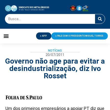
APP
FALE COM O PRESIDENTE MIGUEL TORRES
Palavra do Presidente
Jornal O Metalúrgico
Clube de Campo
Centro de Lazer
NOTÍCIAS
20/07/2011
Governo não age para evitar a
desindustrialização, diz Ivo
Rosset
Um dos primeiros empresários a apoiar PT diz que