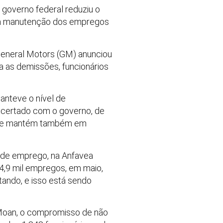
 governo federal reduziu o
a à manutenção dos empregos
General Motors (GM) anunciou
 as demissões, funcionários
anteve o nível de
 acertado com o governo, de
il se mantém também em
 de emprego, na Anfavea
4,9 mil empregos, em maio,
atando, e isso está sendo
z Moan, o compromisso de não