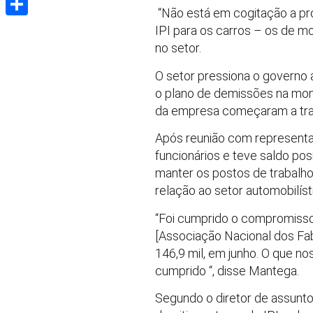
“Não está em cogitação a pro
Share
IPI para os carros – os de 
no setor.
O setor pressiona o governo
o plano de demissões na mon
da empresa começaram a trab
Após reunião com representa
funcionários e teve saldo po
manter os postos de trabalh
relação ao setor automobilíst
“Foi cumprido o compromisso
[Associação Nacional dos Fa
146,9 mil, em junho. O que no
cumprido “, disse Mantega.
Segundo o diretor de assunto