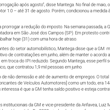
rrogação após agosto”, disse Mantega. No final de maio, o
motor 1.0 – até 31 de agosto. Porém, condicionou a medid
 a prorrogar a redução do imposto. Na semana passada, a 
tadora em São José dos Campos (SP). Em protesto contra
alhar hoje (31) com uma hora de atraso.
ntes do setor automobilístico, Mantega disse que a GM m
sitivo de contratações em junho, além de manter o acordo
o em troca do IPI reduzido. Segundo Mantega, esse perf
ico, que contratou 1,9 mil pessoas em junho.
 de não demissão e até de aumento de empregos. O total
bricantes de Veículos Automotores] como um todo, era 14
s interessa é que a GM tenha saldo positivo e esteja contr
s institucionais da GM e vice-presidente da Anfavea, Lui