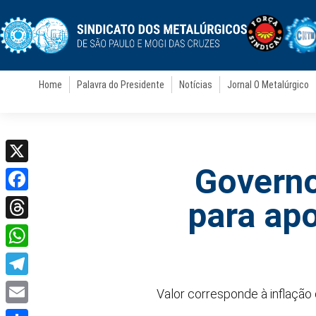
Home
Palavra do Presidente
Notícias
Jornal O Metalúrgico
Governo
X
Facebook
para ap
Threads
WhatsApp
Telegram
Valor corresponde à inflação
Email