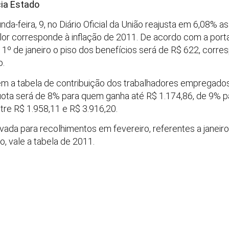
ia Estado
nda-feira, 9, no Diário Oficial da União reajusta em 6,08% 
lor corresponde à inflação de 2011. De acordo com a porta
de 1º de janeiro o piso dos benefícios será de R$ 622, corr
o.
ém a tabela de contribuição dos trabalhadores empregado
uota será de 8% para quem ganha até R$ 1.174,86, de 9% pa
re R$ 1.958,11 e R$ 3.916,20.
vada para recolhimentos em fevereiro, referentes a janeir
o, vale a tabela de 2011.