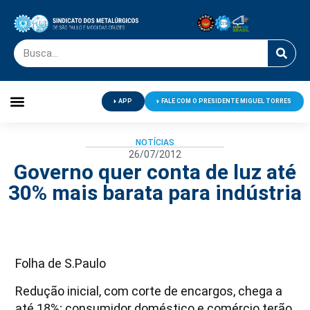
APP
FALE COM O PRESIDENTE MIGUEL TORRES
Palavra do Presidente
Jornal O Metalúrgico
Clube de Campo
Centro de Lazer
NOTÍCIAS
26/07/2012
Governo quer conta de luz até
30% mais barata para indústria
Folha de S.Paulo
Redução inicial, com corte de encargos, chega a
até 18%; consumidor doméstico e comércio terão