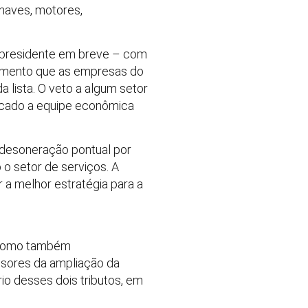
naves, motores,
a presidente em breve – com
himento que as empresas do
 lista. O veto a algum setor
uscado a equipe econômica
 desoneração pontual por
 o setor de serviços. A
 a melhor estratégia para a
, como também
nsores da ampliação da
io desses dois tributos, em