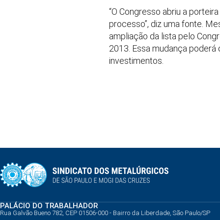
“O Congresso abriu a porteir
processo”, diz uma fonte. M
ampliação da lista pelo Congr
2013. Essa mudança poderá 
investimentos.
PALÁCIO DO TRABALHADOR
Rua Galvão Bueno 782, CEP 01506-000 - Bairro da Liberdade, São Paulo/SP