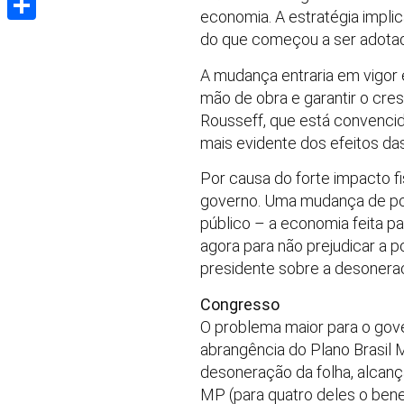
economia. A estratégia implic
Share
do que começou a ser adotado
A mudança entraria em vigor 
mão de obra e garantir o cre
Rousseff, que está convencid
mais evidente dos efeitos da
Por causa do forte impacto f
governo. Uma mudança de polí
público – a economia feita pa
agora para não prejudicar a p
presidente sobre a desoneraç
Congresso
O problema maior para o gove
abrangência do Plano Brasil M
desoneração da folha, alcan
MP (para quatro deles o bene