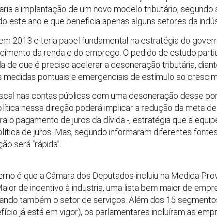
aria a implantação de um novo modelo tributário, segundo a
 este ano e que beneficia apenas alguns setores da indúst
em 2013 e teria papel fundamental na estratégia do gover
scimento da renda e do emprego. O pedido de estudo partiu
a de que é preciso acelerar a desoneração tributária, dia
s medidas pontuais e emergenciais de estímulo ao crescim
iscal nas contas públicas com uma desoneração desse port
tica nessa direção poderá implicar a redução da meta de 
ra o pagamento de juros da dívida -, estratégia que a equi
olítica de juros. Mas, segundo informaram diferentes fonte
ão será “rápida”.
rno é que a Câmara dos Deputados incluiu na Medida Provi
aior de incentivo à industria, uma lista bem maior de empr
çando também o setor de serviços. Além dos 15 segmentos
fício já está em vigor), os parlamentares incluíram as emp