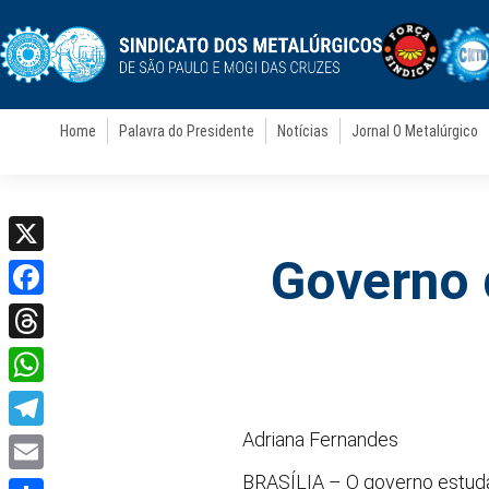
Home
Palavra do Presidente
Notícias
Jornal O Metalúrgico
Governo 
X
Facebook
Threads
WhatsApp
Adriana Fernandes
Telegram
BRASÍLIA – O governo estuda
Email