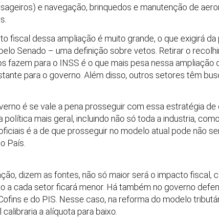
assageiros) e navegação, brinquedos e manutenção de aero
s.
to fiscal dessa ampliação é muito grande, o que exigirá d
lo Senado – uma definição sobre vetos. Retirar o recol
ios fazem para o INSS é o que mais pesa nessa ampliação da
stante para o governo. Além disso, outros setores têm b
verno é se vale a pena prosseguir com essa estratégia de
política mais geral, incluindo não só toda a industria, como
ficiais é a de que prosseguir no modelo atual pode não ser
o País.
ção, dizem as fontes, não só maior será o impacto fiscal
io a cada setor ficará menor. Há também no governo defe
ofins e do PIS. Nesse caso, na reforma do modelo tributár
calibraria a alíquota para baixo.