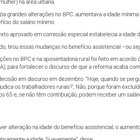
ulher) na área urbana.
trazia grandes alterações no BPC: aumentava a idade mínima
fício do salário mínimo.
exto aprovado em comissão especial estabelecia a idade 
o, tirou essas mudanças no benefício assistencial –ou sej
ções no BPC e na aposentadoria rural foi feito em acordo 
), para fortalecer o discurso de que a reforma acaba com p
decisão em discurso em dezembro: “Hoje, quando se pergun
udica os trabalhadores rurais?’, Não, porque foram excluíd
s 65 e, se não têm contribuição, podem receber um salár
er alteração na idade do benefício assistencial, o aumento
ativamente a idade. Suavemente”, disse.