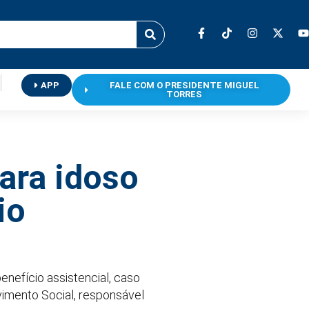
APP
FALE COM O PRESIDENTE MIGUEL
TORRES
ara idoso
io
nefício assistencial, caso
vimento Social, responsável