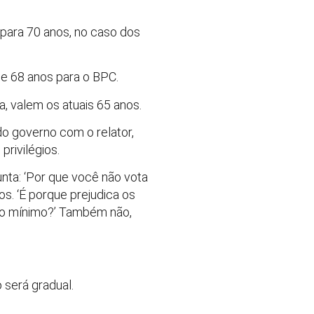
 para 70 anos, no caso dos
de 68 anos para o BPC.
a, valem os atuais 65 anos.
do governo com o relator,
rivilégios.
ta: ‘Por que você não vota
os. ‘É porque prejudica os
io mínimo?’ Também não,
 será gradual.