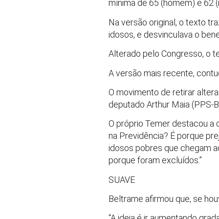
mínima de 65 (homem) e 62 (m
Na versão original, o texto 
idosos, e desvinculava o bene
Alterado pelo Congresso, o t
A versão mais recente, contud
O movimento de retirar altera
deputado Arthur Maia (PPS-BA
O próprio Temer destacou a 
na Previdência? É porque prej
idosos pobres que chegam ao
porque foram excluídos.”
SUAVE
Beltrame afirmou que, se houv
“A ideia é ir aumentando grad