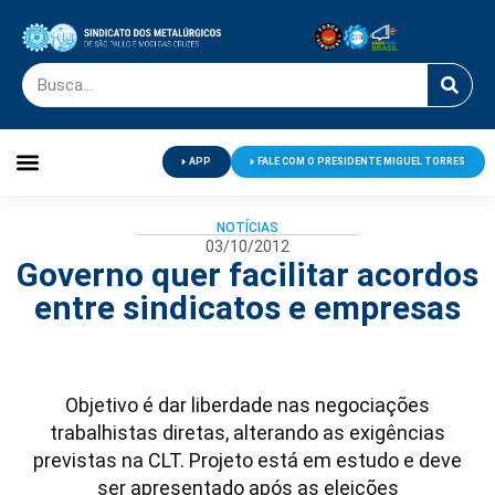
APP
FALE COM O PRESIDENTE MIGUEL TORRES
Palavra do Presidente
Jornal O Metalúrgico
Clube de Campo
Centro de Lazer
NOTÍCIAS
03/10/2012
Governo quer facilitar acordos
entre sindicatos e empresas
Objetivo é dar liberdade nas negociações
trabalhistas diretas, alterando as exigências
previstas na CLT. Projeto está em estudo e deve
ser apresentado após as eleições