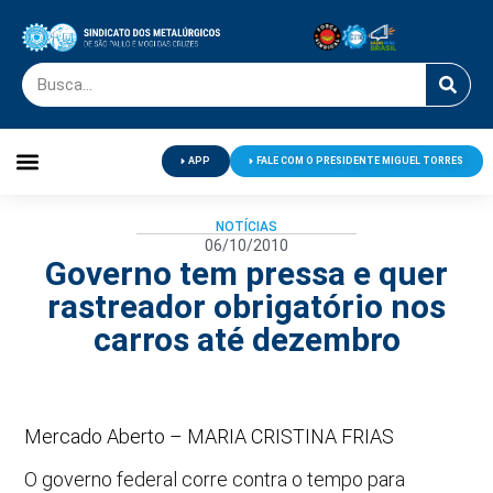
APP
FALE COM O PRESIDENTE MIGUEL TORRES
Palavra do Presidente
Jornal O Metalúrgico
Clube de Campo
Centro de Lazer
NOTÍCIAS
06/10/2010
Governo tem pressa e quer
rastreador obrigatório nos
carros até dezembro
Mercado Aberto – MARIA CRISTINA FRIAS
O governo federal corre contra o tempo para