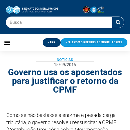
APP
FALE COM O PRESIDENTE MIGUEL TORRES
Palavra do Presidente
Jornal O Metalúrgico
Clube de Campo
Centro de Lazer
NOTÍCIAS
15/09/2015
Governo usa os aposentados
para justificar o retorno da
CPMF
Como se não bastasse a enorme e pesada carga
tributária, o governo resolveu ressuscitar a CPMF
(Contribuição Provisória sobre Movimentação