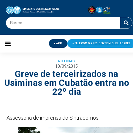
APP
FALE COM O PRESIDENTE MIGUEL TORRES
Palavra do Presidente
Jornal O Metalúrgico
Clube de Campo
Centro de Lazer
NOTÍCIAS
10/09/2015
Greve de terceirizados na
Usiminas em Cubatão entra no
22º dia
Assessoria de imprensa do Sintracomos