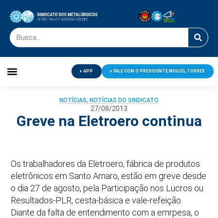
APP
FALE COM O PRESIDENTE MIGUEL TORRES
Palavra do Presidente
Jornal O Metalúrgico
Clube de Campo
Centro de Lazer
NOTÍCIAS
,
NOTÍCIAS DO SINDICATO
27/08/2013
Greve na Eletroero continua
Os trabalhadores da Eletroero, fábrica de produtos
eletrônicos em Santo Amaro, estão em greve desde
o dia 27 de agosto, pela Participação nos Lucros ou
Resultados-PLR, cesta-básica e vale-refeição.
Diante da falta de entendimento com a emrpesa, o