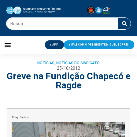
APP
FALE COM O PRESIDENTE MIGUEL TORRES
Palavra do Presidente
Jornal O Metalúrgico
Clube de Campo
Centro de Lazer
NOTÍCIAS
,
NOTÍCIAS DO SINDICATO
25/10/2012
Greve na Fundição Chapecó e
Ragde
Thiago Santana