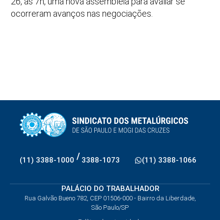
26, às 7h, uma nova assembleia para avaliar se
ocorreram avanços nas negociações.
/
(11) 3388-1000
3388-1073
(11) 3388-1066
PALÁCIO DO TRABALHADOR
Rua Galvão Bueno 782, CEP 01506-000 - Bairro da Liberdade,
São Paulo/SP