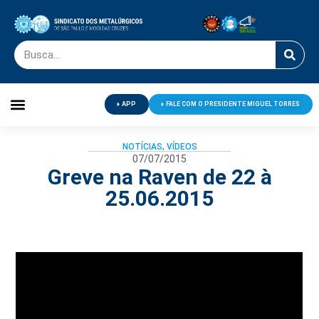
APP
FALE COM O PRESIDENTE MIGUEL TORRES
Palavra do Presidente
Jornal O Metalúrgico
Clube de Campo
Centro de Lazer
NOTÍCIAS
,
VÍDEOS
07/07/2015
Greve na Raven de 22 à
25.06.2015