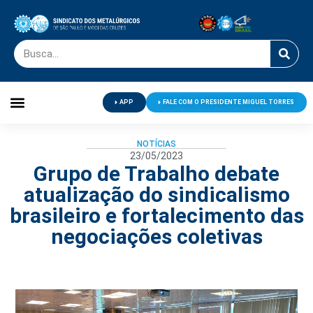
APP
FALE COM O PRESIDENTE MIGUEL TORRES
Palavra do Presidente
Jornal O Metalúrgico
Clube de Campo
Centro de Lazer
NOTÍCIAS
23/05/2023
Grupo de Trabalho debate
atualização do sindicalismo
brasileiro e fortalecimento das
negociações coletivas