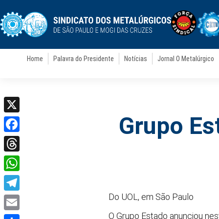
Home
Palavra do Presidente
Notícias
Jornal O Metalúrgico
Grupo Est
X
Facebook
Threads
WhatsApp
Do UOL, em São Paulo
Telegram
O Grupo Estado anunciou nesta
Email