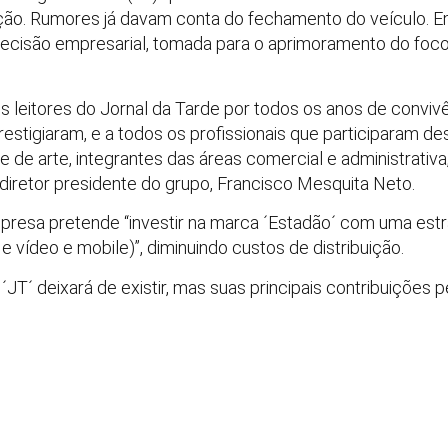
ação. Rumores já davam conta do fechamento do veículo. E
ecisão empresarial, tomada para o aprimoramento do foco
 leitores do Jornal da Tarde por todos os anos de convivê
tigiaram, e a todos os profissionais que participaram dessa
ipe de arte, integrantes das áreas comercial e administrati
o diretor presidente do grupo, Francisco Mesquita Neto.
resa pretende “investir na marca ´Estadão´ com uma estr
o e vídeo e mobile)”, diminuindo custos de distribuição.
 ´JT´ deixará de existir, mas suas principais contribuiçõe