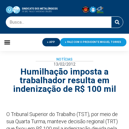
APP
FALE COM O PRESIDENTE MIGUEL TORRES
Palavra do Presidente
Jornal O Metalúrgico
Clube de Campo
Centro de Lazer
NOTÍCIAS
13/02/2012
Humilhação imposta a
trabalhador resulta em
indenização de R$ 100 mil
O Tribunal Superior do Trabalho (TST), por meio de
sua Quarta Turma, manteve decisão regional (TRT)
que fixou em R$ 100 mil a indenização devida pela