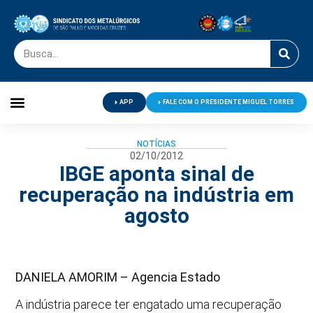
APP
FALE COM O PRESIDENTE MIGUEL TORRES
Palavra do Presidente
Jornal O Metalúrgico
Clube de Campo
Centro de Lazer
NOTÍCIAS
02/10/2012
IBGE aponta sinal de
recuperação na indústria em
agosto
DANIELA AMORIM – Agencia Estado
A indústria parece ter engatado uma recuperação