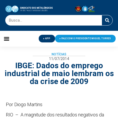
APP
FALE COM O PRESIDENTE MIGUEL TORRES
Palavra do Presidente
Jornal O Metalúrgico
Clube de Campo
Centro de Lazer
NOTÍCIAS
11/07/2014
IBGE: Dados do emprego
industrial de maio lembram os
da crise de 2009
Por Diogo Martins
RIO – A magnitude dos resultados negativos da