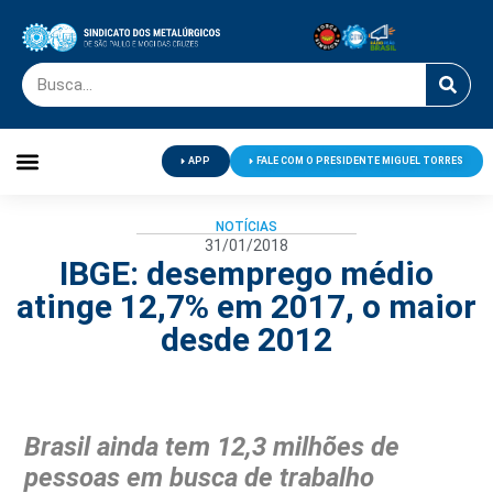
APP
FALE COM O PRESIDENTE MIGUEL TORRES
Palavra do Presidente
Jornal O Metalúrgico
Clube de Campo
Centro de Lazer
NOTÍCIAS
31/01/2018
IBGE: desemprego médio
atinge 12,7% em 2017, o maior
desde 2012
Brasil ainda tem 12,3 milhões de
pessoas em busca de trabalho