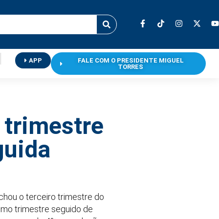
APP
FALE COM O PRESIDENTE MIGUEL
TORRES
 trimestre
guida
chou o terceiro trimestre do
timo trimestre seguido de