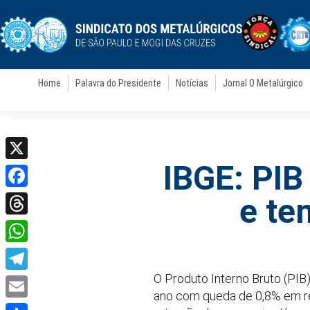
Home
Palavra do Presidente
Notícias
Jornal O Metalúrgico
IBGE: PIB
X
Facebook
e te
Threads
WhatsApp
O Produto Interno Bruto (PIB)
Telegram
ano com queda de 0,8% em rela
Email