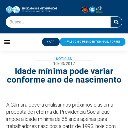
APP
FALE COM O PRESIDENTE MIGUEL TORRES
Palavra do Presidente
Jornal O Metalúrgico
Clube de Campo
Centro de Lazer
NOTÍCIAS
10/03/2017
Idade mínima pode variar
conforme ano de nascimento
A Câmara deverá analisar nos próximos dias uma
proposta de reforma da Previdência Social que
impõe a idade mínima de 65 anos apenas para
trabalhadores nascidos a partir de 1993, hoje com