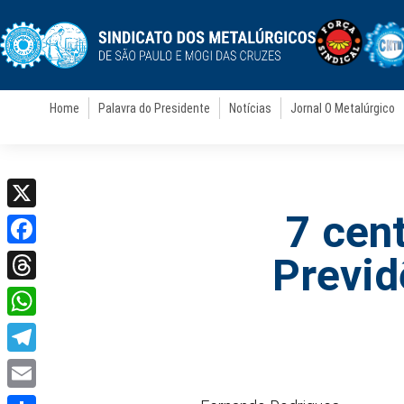
Home
Palavra do Presidente
Notícias
Jornal O Metalúrgico
7 cen
X
Facebook
Previd
Threads
WhatsApp
Telegram
Email