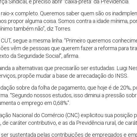
ça Sindical, é preciso abrir “caixa-preta” da Previdência.
 raio-x completo. Queremos saber quem são os inadimplen
mos propor alguma coisa. Somos contra a idade mínima, po
ínimo também não”, diz Torres.
da CUT, segue a mesma linha. “Primeiro queremos conhecim
ções vêm de pessoas que querem fazer a reforma para tirar
xto da Seguridade Social”, afirma.
nda a alternativas que precisarão ser estudadas. Luigi Ne
rviços, propõe mudar a base de arrecadação do INSS.
adação sobre da folha de pagamento, que hoje é de 20%, p
irma. “Segundo nossos estudos, isso diminui a pressão sob
umenta o emprego em 0,68%”.
ação Nacional do Comércio (CNC) explicitou sua posição p
de caráter contributivo, e as da Previdência rural, de carát
e ser sustentada pelas contribuições de empregados e em