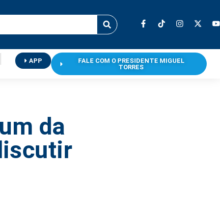
APP
FALE COM O PRESIDENTE MIGUEL
TORRES
rum da
iscutir