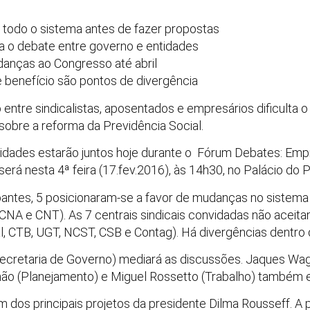
r todo o sistema antes de fazer propostas
ma o debate entre governo e entidades
danças ao Congresso até abril
 benefício são pontos de divergência
entre sindicalistas, aposentados e empresários dificulta 
obre a reforma da Previdência Social.
tidades estarão juntos hoje durante o Fórum Debates: Emp
será nesta 4ª feira (17.fev.2016), às 14h30, no Palácio do P
antes, 5 posicionaram-se a favor de mudanças no sistema
CNA e CNT). As 7 centrais sindicais convidadas não aceitam
, CTB, UGT, NCST, CSB e Contag). Há divergências dentro 
(Secretaria de Governo) mediará as discussões. Jaques Wagn
mão (Planejamento) e Miguel Rossetto (Trabalho) também 
m dos principais projetos da presidente Dilma Rousseff. A