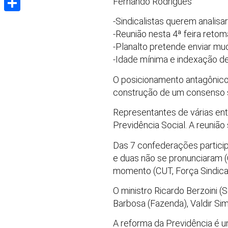
Fernando Rodrigues
Share
-Sindicalistas querem analisa
-Reunião nesta 4ª feira reto
-Planalto pretende enviar mu
-Idade mínima e indexação de
O posicionamento antagônico 
construção de um consenso s
Representantes de várias en
Previdência Social. A reunião 
Das 7 confederações particip
e duas não se pronunciaram (
momento (CUT, Força Sindical
O ministro Ricardo Berzoini 
Barbosa (Fazenda), Valdir Si
A reforma da Previdência é u