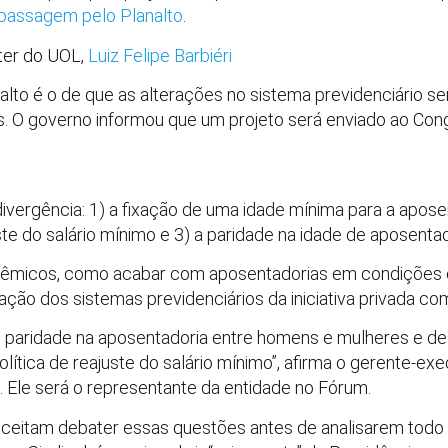
 passagem pelo Planalto
.
ter do UOL,
Luiz Felipe Barbiéri
alto é o de que as alterações no sistema previdenciário se
s. O governo informou que um projeto será enviado ao Con
divergência: 1) a fixação de uma idade mínima para a apose
uste do salário mínimo e 3) a paridade na idade de aposent
êmicos, como acabar com aposentadorias em condições es
cação dos sistemas previdenciários da iniciativa privada co
 paridade na aposentadoria entre homens e mulheres e de
política de reajuste do salário mínimo”, afirma o gerente-e
. Ele será o representante da entidade no Fórum.
 aceitam debater essas questões antes de analisarem todo