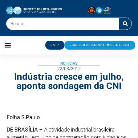
APP
FALE COM O PRESIDENTE MIGUEL TORRES
Palavra do Presidente
Jornal O Metalúrgico
Clube de Campo
Centro de Lazer
NOTÍCIAS
22/08/2012
Indústria cresce em julho,
aponta sondagem da CNI
Folha S.Paulo
DE BRASÍLIA
– A atividade industrial brasileira
aumentou em julho na comparação com junho e os